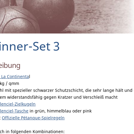
inner-Set 3
eibung
 La Continenta
l
 kg / qmm
hl mit spezieller schwarzer Schutzschicht, die sehr lange hält und 
rem widerstandsfähig gegen Kratzer und Verschleiß macht
lenciel-Zielkugeln
lenciel-Tasche
in grün, himmelblau oder pink
ft
Offizielle Pétanque-Spielregeln
ich in folgenden Kombinationen: