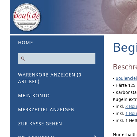
Beg
HOME
Beschr
WARENKORB ANZEIGEN (
0
•
Boulenciel
ARTIKEL)
• Härte 125
• Karbonsta
MEIN KONTO
Kugeln ext
• inkl.
3 Bou
MERKZETTEL ANZEIGEN
• inkl.
1 Bou
• inkl. 1 He
ZUR KASSE GEHEN
Nur erhältl