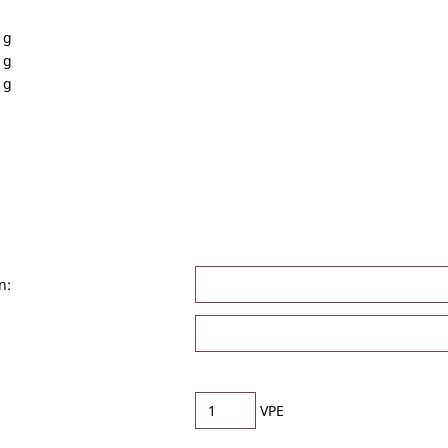
 g
 g
 g
n:
VPE