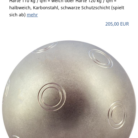
Härte 110 kg / qm = weich oder Härte 120 kg / qm =
halbweich, Karbonstahl, schwarze Schutzschicht (spielt
sich ab)
mehr
205,00 EUR