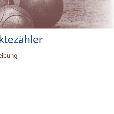
ktezähler
eibung