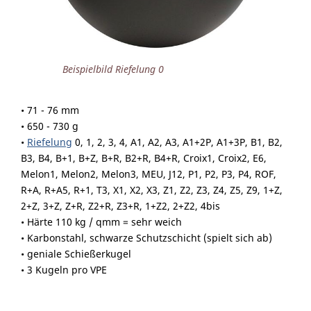
Beispielbild Riefelung 0
• 71 - 76 mm
• 650 - 730 g
•
Riefelung
0, 1, 2, 3, 4, A1, A2, A3, A1+2P, A1+3P, B1, B2,
B3, B4, B+1, B+Z, B+R, B2+R, B4+R, Croix1, Croix2, E6,
Melon1, Melon2, Melon3, MEU, J12, P1, P2, P3, P4, ROF,
R+A, R+A5, R+1, T3, X1, X2, X3, Z1, Z2, Z3, Z4, Z5, Z9, 1+Z,
2+Z, 3+Z, Z+R, Z2+R, Z3+R, 1+Z2, 2+Z2, 4bis
• Härte 110 kg / qmm = sehr weich
• Karbonstahl, schwarze Schutzschicht (spielt sich ab)
• geniale Schießerkugel
• 3 Kugeln pro VPE